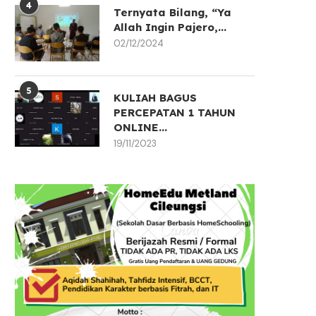
4
Ternyata Bilang, “Ya
Allah Ingin Pajero,...
02/12/2024
5
KULIAH BAGUS
PERCEPATAN 1 TAHUN
ONLINE...
‘Abdah Bin Abdurrahim
19/11/2023
Menyoal Hadits tentang
Seorang Tabi’in yang
Dubur
Murtad..
27/11/2024
13/11/2024