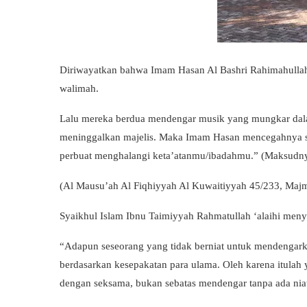
Diriwayatkan bahwa Imam Hasan Al Bashri Rahimahulla
walimah.
Lalu mereka berdua mendengar musik yang mungkar dal
meninggalkan majelis. Maka Imam Hasan mencegahnya se
perbuat menghalangi keta’atanmu/ibadahmu.” (Maksudny
(Al Mausu’ah Al Fiqhiyyah Al Kuwaitiyyah 45/233, Maj
Syaikhul Islam Ibnu Taimiyyah Rahmatullah ‘alaihi meny
“Adapun seseorang yang tidak berniat untuk mendengarka
berdasarkan kesepakatan para ulama. Oleh karena itulah 
dengan seksama, bukan sebatas mendengar tanpa ada nia