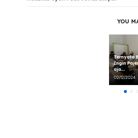
Kuliah Murah 11 jutaan
YOU M
19/03/2025
Ternyata B
Ingin Paje
aja...
02/12/2024