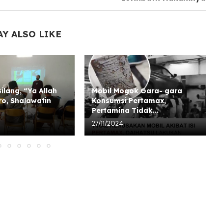
AY ALSO LIKE
ilang, “Ya Allah
Mobil Mogok Gara- gara
ro, Shalawatin
Konsumsi Pertamax,
Pertamina Tidak...
27/11/2024