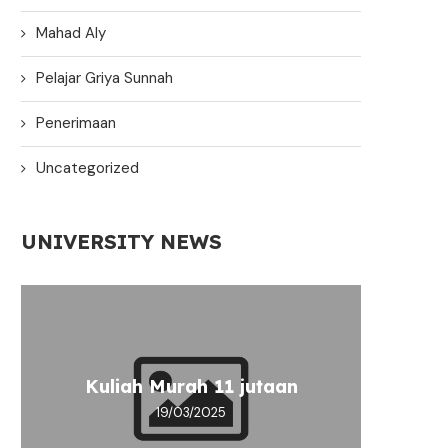
Mahad Aly
Pelajar Griya Sunnah
Penerimaan
Uncategorized
UNIVERSITY NEWS
Hadit
Mob
Tern
Kuliah Murah 11 jutaan
Men
Kul
K
Ingin 
19/03/2025