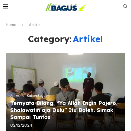
Home
Artikel
Category:
Artikel
Artikel
Kuliah Bagus
Ternyata Bilang, “Ya Allah Ingin Pajero,
Shalawatin aja Dulu” Itu Boleh. Simak
Sampai Tuntas
02/12/2024