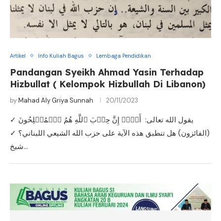
Artikel
Info Kuliah Bagus
Lembaga Pendidikan
Pandangan Syeikh Ahmad Yasin Terhadap
Hizbullat ( Kelompok Hizbullah Di Libanon)
by
Mahad Aly Griya Sunnah
20/11/2023
✓ يقول الله تعالى: أَلَاۤ إِنَّ حِزۡبَ ٱللَّهِ هُمُ ٱلۡمُفۡلِحُونَ
(الفائزون) هل تنطبق هذه الآية على حزب الله الشيعي اللبناني؟ ✓
شيخ…