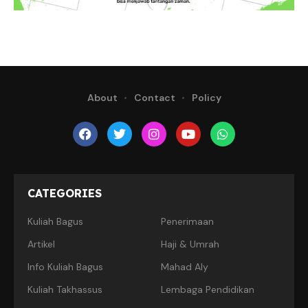
About
Contact
Policy
CATEGORIES
Kuliah Bagus
Penerimaan
Artikel
Haji & Umrah
Info Kuliah Bagus
Mahad Aly
Kuliah Takhassus
Lembaga Pendidikan